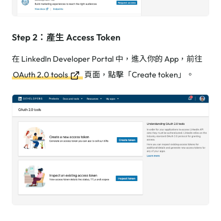
Step 2：產生 Access Token
在 LinkedIn Developer Portal 中，進入你的 App，前往
OAuth 2.0 tools
頁面，點擊「Create token」。