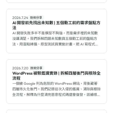
2026.7.24
技術分享
AI 開發前先找出未知數 | 五個動工前的需求盤點方
法
AI 開發失敗多半不是模型不夠強，而是需求裡的未知數
沒講清楚。我們拆解四類未知數與五個動工前的盤點方
法，用盲點掃描、原型測試與實施計畫，把 AI 寫程式的
返工降到最低。
2026.7.20
技術分享
WordPress 被駭鑑識實錄 | 拆解四層後門與根除全
流程
一個被 Google 列為危險的 WordPress 網站，背後藏著
四層持久化後門。我們記錄這次入侵的鑑識、清除與根除
全流程，解釋為什麼清完惡意程式碼還會復發，該補哪個
漏洞才能真正止血。