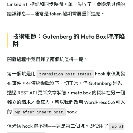
LinkedIn」標記和同步時間。萬一失敗了，會顯示具體的
錯誤訊息——通常是 token 過期需要重新連結。
技術細節：Gutenberg 的 Meta Box 時序陷
阱
開發過程中我們踩了兩個坑值得一提。
第一個坑是用
hook 來偵測發
transition_post_status
布事件。在傳統編輯器下一切正常，但 Gutenberg 是先
透過 REST API 更新文章狀態，meta box 的資料在
另一個
獨立的請求
才會寫入。所以我們改用 WordPress 5.6 引入
的
hook。
wp_after_insert_post
但光換 hook 還不夠——這是第二個坑。即使用了
wp_af