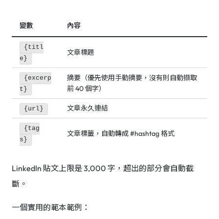
變數
內容
{titl
文章標題
e}
摘要（優先使用手動摘要，沒有則自動擷取
{excerp
前 40 個字）
t}
文章永久連結
{url}
{tag
文章標籤，自動轉成 #hashtag 格式
s}
LinkedIn 貼文上限是 3,000 字，超出的部分會自動截
斷。
一個實用的範本範例：