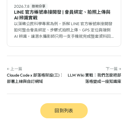
2026.7.8
技術分享
LINE 官方帳號串接開發 | 會員綁定、拍照上傳與
AI 辨識實戰
以藻礁公民科學專案為例，拆解 LINE 官方帳號串接開發
如何整合會員綁定、步驟式拍照上傳、GPS 定位與端側
AI 辨識，讓潛水攝影師只用一支手機就完成整套資料回
報。
← 上一篇
下一篇 →
Claude Code x 部落格架設(三)：
LLM Wiki 實戰：我們怎麼把部
部署上線與自訂網域
落格變成一座知識庫
回到列表