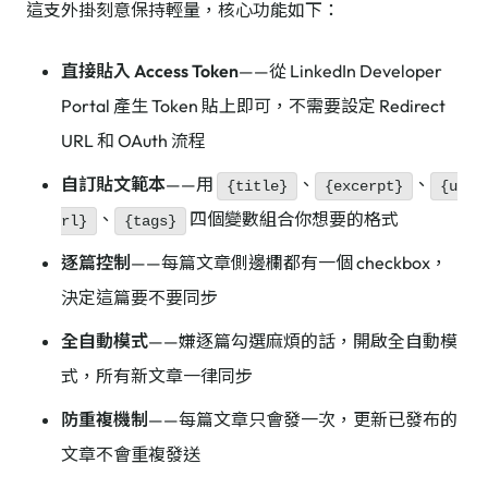
這支外掛刻意保持輕量，核心功能如下：
直接貼入 Access Token
——從 LinkedIn Developer
Portal 產生 Token 貼上即可，不需要設定 Redirect
URL 和 OAuth 流程
自訂貼文範本
——用
、
、
{title}
{excerpt}
{u
、
四個變數組合你想要的格式
rl}
{tags}
逐篇控制
——每篇文章側邊欄都有一個 checkbox，
決定這篇要不要同步
全自動模式
——嫌逐篇勾選麻煩的話，開啟全自動模
式，所有新文章一律同步
防重複機制
——每篇文章只會發一次，更新已發布的
文章不會重複發送