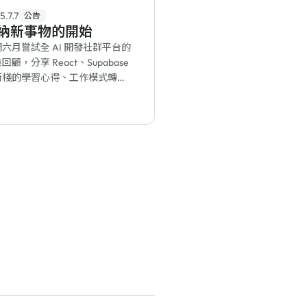
5.7.7
公告
納新事物的開始
六月嘗試全 AI 開發社群平台的
回顧，分享 React、Supabase
術棧的學習心得、工作模式轉
以及如何分辨網路熱炒的 AI 工
是否真正適合自己。