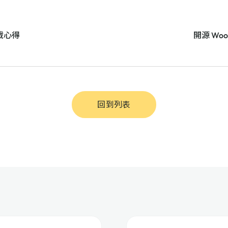
實戰心得
開源 Woo
回到列表