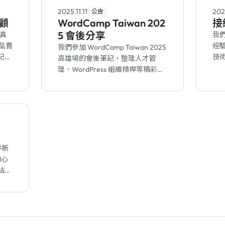
2025.11.11
202
公告
回顧
WordCamp Taiwan 202
接
5 會後分享
的真
我們
產品賣
經驗
我們參加 WordCamp Taiwan 2025
記錄
技
高雄場的會後筆記，整理人才管
方
變，
理、WordPress 組織槓桿等精彩場
具
次重點，分享講者的實戰經驗與社
群交流收穫。
停新
的心
站穩
節奏