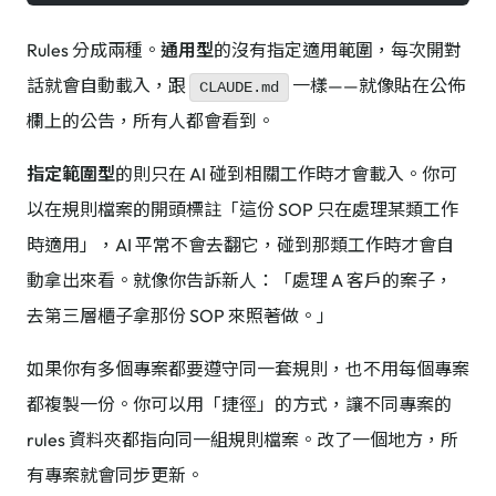
Rules 分成兩種。
通用型
的沒有指定適用範圍，每次開對
話就會自動載入，跟
一樣——就像貼在公佈
CLAUDE.md
欄上的公告，所有人都會看到。
指定範圍型
的則只在 AI 碰到相關工作時才會載入。你可
以在規則檔案的開頭標註「這份 SOP 只在處理某類工作
時適用」，AI 平常不會去翻它，碰到那類工作時才會自
動拿出來看。就像你告訴新人：「處理 A 客戶的案子，
去第三層櫃子拿那份 SOP 來照著做。」
如果你有多個專案都要遵守同一套規則，也不用每個專案
都複製一份。你可以用「捷徑」的方式，讓不同專案的
rules 資料夾都指向同一組規則檔案。改了一個地方，所
有專案就會同步更新。