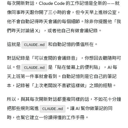
每次開新對話，Claude Code 的工作記憶是全新的——就
像同事昨天跟你開了三小時的會，但今天早上進辦公室，
他不會自動記得昨天會議的每個細節。除非你提醒他「我
們昨天討論過 X」，或者他自己有做會議紀錄。
這就是
和自動記憶的價值所在。
CLAUDE.md
對話紀錄是「可以查閱的會議錄音」，你想回去聽隨時可
以。但
是「貼在螢幕上的便利貼」，AI 每
CLAUDE.md
天上班第一件事就會看到。自動記憶則是它自己的筆記
本，記錄著「上次老闆說不喜歡這樣做」之類的經驗。
所以，與其每次開新對話都重複同樣的話，不如花十分鐘
把那些規則寫進
。讓 AI 幫你做筆記的同
CLAUDE.md
時，也幫它建立一份讀得懂的工作手冊。