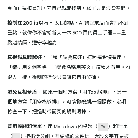
頁面」這種資訊，它自己就能找到，寫了只是浪費空間。
控制在 200 行以內。
太長的話，AI 讀起來反而會抓不到
重點。就像你不會給新人一本 500 頁的員工手冊——重
點越精簡，遵守率越高。
寫得越具體越好。
「程式碼要寫好」這種指令沒有用。
「縮排用 2 個空格」「變數名稱用英文」這種才有用。AI
跟人一樣，模糊的指令只會讓它自由發揮。
避免互相矛盾。
如果一個地方寫「用 Tab 縮排」，另一
個地方寫「用空格縮排」，AI 會隨機挑一個照做。定期
檢查一下，把過時或衝突的規則清掉。
善用標題和清單。
用 Markdown 的標題（
）和清單
##
（
）把指令分組。有結構的文件比一大段文字容易被
-