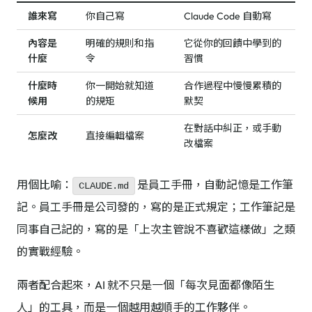
誰來寫
你自己寫
Claude Code 自動寫
內容是
明確的規則和指
它從你的回饋中學到的
什麼
令
習慣
什麼時
你一開始就知道
合作過程中慢慢累積的
候用
的規矩
默契
在對話中糾正，或手動
怎麼改
直接編輯檔案
改檔案
用個比喻：
是員工手冊，自動記憶是工作筆
CLAUDE.md
記。員工手冊是公司發的，寫的是正式規定；工作筆記是
同事自己記的，寫的是「上次主管說不喜歡這樣做」之類
的實戰經驗。
兩者配合起來，AI 就不只是一個「每次見面都像陌生
人」的工具，而是一個越用越順手的工作夥伴。