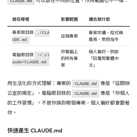
可以放在不同的位置，作用範圍也不一樣：
CLAUDE.md
放在哪裡
影響範圍
適合放什麼
專案根目錄
專案架構、程式碼
./CLA
這個專案
風格、常用指令
UDE.md
你電腦上
個人偏好，例如
電腦根目錄
~/.cl
的所有專
「回覆用繁體中
aude/CLAUDE.md
案
文」
用生活化的方式理解：專案的
像是「這間辦
CLAUDE.md
公室的規定」，電腦根目錄的
像是「你個人
CLAUDE.md
的工作習慣」。不管你換到哪個專案，個人偏好都會跟著
你。
快速產生 CLAUDE.md