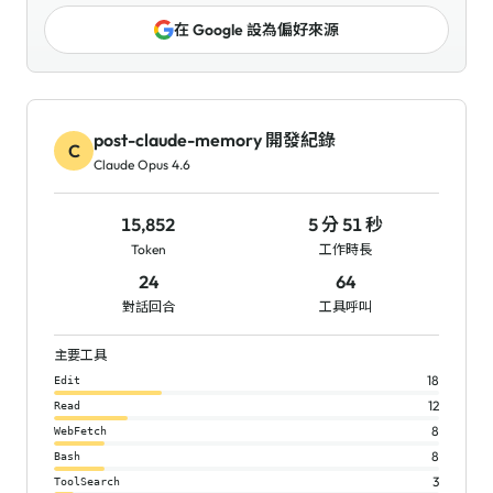
在 Google 設為偏好來源
post-claude-memory 開發紀錄
C
Claude Opus 4.6
15,852
5 分 51 秒
Token
工作時長
24
64
對話回合
工具呼叫
主要工具
18
Edit
12
Read
8
WebFetch
8
Bash
3
ToolSearch