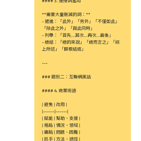
#### 3. 連接詞濫用
**需要大量刪減的詞：**
- 遞進：「此外」「另外」「不僅如此」
「除此之外」「與此同時」
- 列舉：「首先...其次...再次...最後」
- 總結：「總的來說」「總而言之」「綜
上所述」「歸根結底」
---
### 類別二：互聯網黑話
#### 4. 商業術語
| 避免 | 改用 |
|------|------|
| 賦能 | 幫助、支援 |
| 格局 | 情況、領域 |
| 痛點 | 問題、困難 |
| 抓手 | 方法、途徑 |