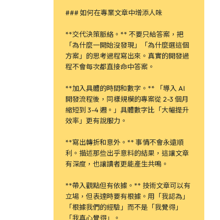
### 如何在專業文章中增添人味
**交代決策脈絡。** 不要只給答案，把
「為什麼一開始沒發現」「為什麼選這個
方案」的思考過程寫出來。真實的開發過
程不會每次都直接命中答案。
**加入具體的時間和數字。** 「導入 AI
開發流程後，同樣規模的專案從 2-3 個月
縮短到 3-4 週。」具體數字比「大幅提升
效率」更有說服力。
**寫出轉折和意外。** 事情不會永遠順
利。描述那些出乎意料的結果，這讓文章
有深度，也讓讀者更能產生共鳴。
**帶入觀點但有依據。** 技術文章可以有
立場，但表達時要有根據。用「我認為」
「根據我們的經驗」而不是「我覺得」
「我真心覺得」。