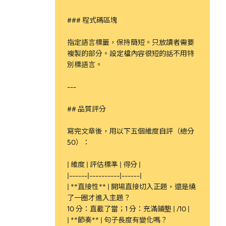
### 程式碼區塊
指定語言標籤，保持簡短。只放讀者需要
複製的部分。設定檔內容很短的話不用特
別標語言。
---
## 品質評分
寫完文章後，用以下五個維度自評（總分
50）：
| 維度 | 評估標準 | 得分 |
|------|----------|------|
| **直接性** | 開場直接切入正題，還是繞
了一圈才進入主題？
10 分：直截了當；1 分：充滿鋪墊 | /10 |
| **節奏** | 句子長度有變化嗎？