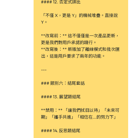
#### 12. 否定式排比
「不僅 X，更是 Y」的機械堆疊。直接說
Y。
**改寫前：** 這不僅僅是一次產品更新，
更是我們對用戶承諾的踐行。
**改寫後：** 新版加了離線模式和批次匯
出，這是用戶要求了兩年的功能。
---
### 類別六：結尾套話
#### 13. 展望類結尾
**禁用：** 「讓我們拭目以待」「未來可
期」「攜手共進」「相信在...的努力下」
#### 14. 反思類結尾