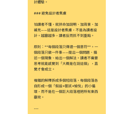
計體驗。
### 避免設計者焦慮
怕讀者不懂，就拼命加說明、加背景、加
補充——這是設計者焦慮，不是為讀者設
計。越塞越多，讀者反而抓不到重點。
原則：**每個段落只傳達一個意符**。一
個段落只做一件事——提出一個問題、描
述一個現象、給出一個解法。讀者不需要
思考就能感覺到「大概是在說這個」，直
覺才會成立。
複雜的解釋拆成多個短段落，每個段落各
自形成一個「假設→嘗試→愉悅」的小循
環，而不是在一個巨大段落裡把所有東西
塞完。
---