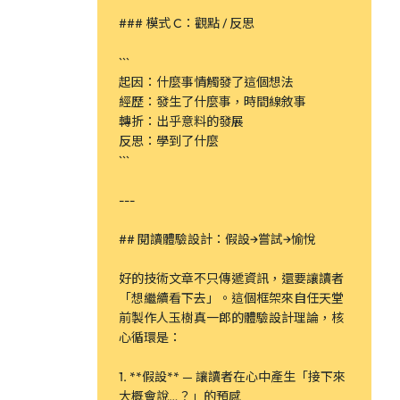
### 模式 C：觀點 / 反思
```
起因：什麼事情觸發了這個想法
經歷：發生了什麼事，時間線敘事
轉折：出乎意料的發展
反思：學到了什麼
```
---
## 閱讀體驗設計：假設→嘗試→愉悅
好的技術文章不只傳遞資訊，還要讓讀者
「想繼續看下去」。這個框架來自任天堂
前製作人玉樹真一郎的體驗設計理論，核
心循環是：
1. **假設** — 讓讀者在心中產生「接下來
大概會說…？」的預感