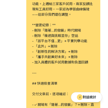
功能。上週給三家客戶試用，兩家反饋比
現有工具好用，一家認為學習曲線偏陡
——這部分我們還在調整。
**變更紀錄：**
- 刪除「隨著...的發展」時代開場
- 刪除「機遇與挑戰並存」空話
- 「該平台不僅...更」→ 平實列舉功能
- 「此外」→ 刪除
- 「創新性的解決方案」→ 刪除
- 「攜手共創美好未來」→ 刪除
- 加入具體的客戶試用數據和負面回饋
---
## 快速檢查清單
交付文章前，逐項確認：
對話統計
i
- ✓ 開場有「隨著...的發展」？→ 刪除，直