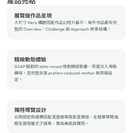
產品亮點
展覽級作品呈現
大尺寸 Hero 構圖搭配作品幻燈片展示，每件作品都有完
整的 Overview、Challenge 與 Approach 敘事結構。
精緻動態體驗
GSAP 驅動的 data-reveal 捲動觸發動畫、頁面淡入滑動
轉場，並完整支援 prefers-reduced-motion 無障礙設
定。
獨特導覽設計
右側固定側邊欄搭配漢堡選單與垂直標語，全螢幕導覽抽
屜支援階層式子選單，兼具美感與實用。