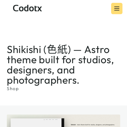
Codotx
Shikishi (色紙) — Astro
theme built for studios,
designers, and
photographers.
Shop