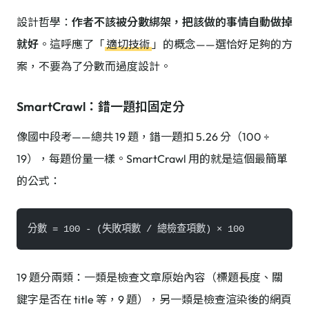
設計哲學：
作者不該被分數綁架，把該做的事情自動做掉
就好
。這呼應了「
適切技術
」的概念——選恰好足夠的方
案，不要為了分數而過度設計。
SmartCrawl：錯一題扣固定分
像國中段考——總共 19 題，錯一題扣 5.26 分（100 ÷
19），每題份量一樣。SmartCrawl 用的就是這個最簡單
的公式：
分數 = 100 - (失敗項數 / 總檢查項數) × 100
19 題分兩類：一類是檢查文章原始內容（標題長度、關
鍵字是否在 title 等，9 題），另一類是檢查渲染後的網頁