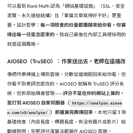
可以看到 Rank Math 認為「網站基礎設施」（SSL、安全
瀏覽、永久連結結構）比「單篇文章寫得好不好」更重
要。設計哲學：
每一項檢查的份量都攤開來給你看，你算
得出每一分是怎麼來的
。我自己最後在內部工具裡採用的
就是這個風格。
AIOSEO（TruSEO）：作業送出去，老師在遠端改
像把作業掃描上傳到雲端，分數從遠端跑回來給你看，但
你看不到老師怎麼改的。AIOSEO 號稱有 TruSEO 評分系
統，但拆原始碼會發現——
評分不是在你的網站上算的，
是打到 AIOSEO 自家伺服器（
https://analyze.aiose
）那邊算完再傳回來
。本地只留 3 項
o.com/v3/analyze/
基礎檢查（內容長度、標題長度、有沒有圖片或影片）給
斷線時用，完整評分演算法都鎖在 AIOSEO 雲端。