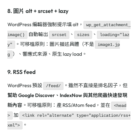
8. 圖片 alt + srcset + lazy
WordPress 編輯器強制提示填 alt，
wp_get_attachment_
自動輸出
、
、
image()
srcset
sizes
loading="laz
。可移植原則：圖片描述具體（不是
y"
image1.jp
）、響應式來源、原生 lazy load。
g
9. RSS feed
WordPress 預設
。雖然不直接是排名因子，但
/feed/
幫助 Google Discover、IndexNow 與其他爬蟲快速發現
新內容
。可移植原則：產 RSS/Atom feed，並在
<head
加
>
<link rel="alternate" type="application/rss+
。
xml">