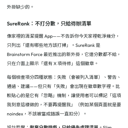
外掛缺少的。
SureRank：不打分數，只給待辦清單
像家裡的清潔提醒 App——不告訴你今天家裡乾淨幾分，
只列出「還有哪些地方該打掃」。SureRank 是
Brainstorm Force 最近推出的新外掛，它連分數都不給，
只在介面上顯示「還有 X 項待修」這個徽章。
每個檢查項分四種狀態：失敗（會被列入清單）、警告、
通過、建議——但只有「失敗」會出現在徽章數字裡。比
較貼心的是它有「忽略」機制，讓使用者可以標記「這項
我刻意這樣做的，不要再提醒我」（例如某個頁面就是要
noindex，不該被當成錯誤一直扣分）。
設計哲學：
拋棄分數遊戲，只給優先處理清單
。Slim