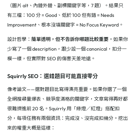
（圖片 alt、內鏈外鏈、副標關鍵字等，7 題）。結果只
有三檔：100 分 = Good、低於 100 但有錯 = Needs
Improvement、根本沒填關鍵字 = No Focus Keyword。
設計哲學：
簡單透明，但不告訴你哪題比較重要
。如果你
少寫了一個 description，跟少設一個 canonical，扣分一
模一樣，但實際對 SEO 的傷害天差地遠。
Squirrly SEO：選錯題目可能直接零分
像考論文——選對題目比寫得漂亮重要。如果你選了一個
全網搜尋量爆表、競爭度滿格的關鍵字，文章寫得再好都
很難擠進前 20 名。Squirrly 用「綠燈／紅燈」搭配扣
分，每項任務有兩個資訊：完成沒、沒完成扣幾分。挖出
來的權重大概是這樣：