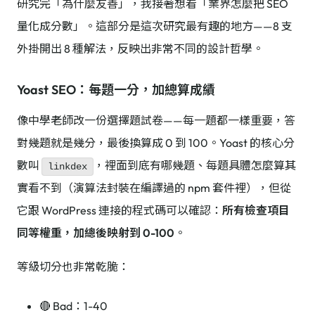
研究完「為什麼友善」，我接著想看「業界怎麼把 SEO
量化成分數」。這部分是這次研究最有趣的地方——8 支
外掛開出 8 種解法，反映出非常不同的設計哲學。
Yoast SEO：每題一分，加總算成績
像中學老師改一份選擇題試卷——每一題都一樣重要，答
對幾題就是幾分，最後換算成 0 到 100。Yoast 的核心分
數叫
，裡面到底有哪幾題、每題具體怎麼算其
linkdex
實看不到（演算法封裝在編譯過的 npm 套件裡），但從
它跟 WordPress 連接的程式碼可以確認：
所有檢查項目
同等權重，加總後映射到 0-100
。
等級切分也非常乾脆：
🔴 Bad：1-40