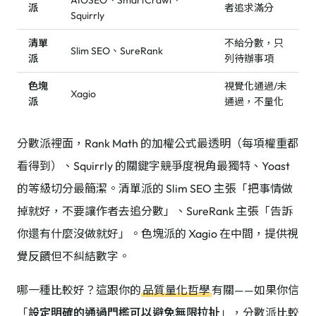
AIOSEO、SmartCrawl、
派
者追求滿分
Squirrly
清單
不給分數，只
Slim SEO、SureRank
派
列待辦事項
色塊
視覺化通過/未
Xagio
派
通過，不量化
分數派裡面，Rank Math 的加權公式最透明（每項權重都
看得到）、Squirrly 的關鍵字競爭度視角最獨特、Yoast
的等級切分最簡潔。清單派的 Slim SEO 主張「把事情做
掉就好，不要讓作者去追分數」、SureRank 主張「告訴
你還有什麼沒做就好」。色塊派的 Xagio 在中間，提供視
覺反饋但不糾結數字。
哪一種比較好？這跟你的
品質量化哲學
有關——如果你信
「
設定明確的通過門檻可以避免無限拉扯
」，分數派比較