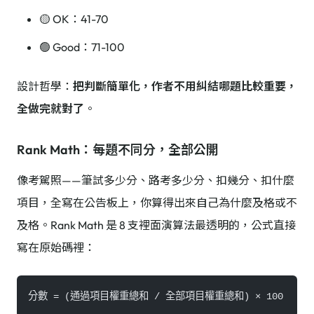
🟡 OK：41-70
🟢 Good：71-100
設計哲學：
把判斷簡單化，作者不用糾結哪題比較重要，
全做完就對了
。
Rank Math：每題不同分，全部公開
像考駕照——筆試多少分、路考多少分、扣幾分、扣什麼
項目，全寫在公告板上，你算得出來自己為什麼及格或不
及格。Rank Math 是 8 支裡面演算法最透明的，公式直接
寫在原始碼裡：
分數 = (通過項目權重總和 / 全部項目權重總和) × 100