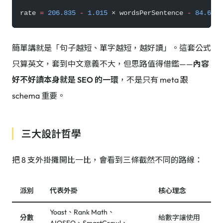
rate 
=
 206.835
 -
 1.015
 × wordsPerSentence 
-
 84.6
 × 
簡單講就是「句子越短、單字越短，越好讀」。這套公式
只算英文，套到中文意義不大，但思路值得借鑑——
內容
好不好讀本身就是 SEO 的一環
，不是只有 meta 跟
schema 重要。
三大設計哲學
把 8 支外掛攤開比一比，會看到三條截然不同的路線：
派別
代表外掛
核心理念
Yoast、Rank Math、
分數
給數字讓使用