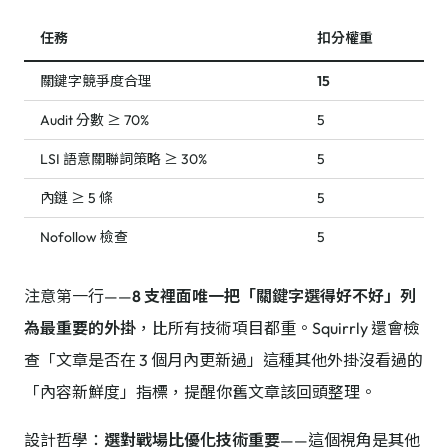
任務
扣分權重
關鍵字競爭度合理
15
Audit 分數 ≥ 70%
5
LSI 語意關聯詞策略 ≥ 30%
5
內鏈 ≥ 5 條
5
Nofollow 檢查
5
注意第一行——
8 支裡面唯一把「關鍵字選得好不好」列
為最重要的外掛
，比所有技術項目都重。Squirrly 還會檢
查「文章是否在 3 個月內更新過」這種其他外掛沒看過的
「內容新鮮度」指標，提醒你舊文章該回頭整理。
設計哲學：
選對戰場比優化技術重要
——這個視角是其他