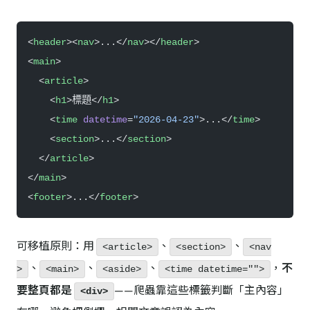
<
header
><
nav
>...</
nav
></
header
>
<
main
>
  <
article
>
    <
h1
>標題</
h1
>
    <
time
 datetime
=
"2026-04-23"
>...</
time
>
    <
section
>...</
section
>
  </
article
>
</
main
>
<
footer
>...</
footer
>
可移植原則：用
、
、
<article>
<section>
<nav
、
、
、
，
不
>
<main>
<aside>
<time datetime="">
要整頁都是
——爬蟲靠這些標籤判斷「主內容」
<div>