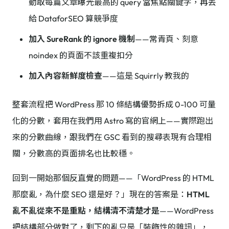
動取每篇文章曝光最高的 query 當焦點關鍵字，再丟
給 DataforSEO 算競爭度
加入 SureRank 的 ignore 機制
——常青頁、刻意
noindex 的頁面不該重複扣分
加入內容新鮮度檢查
——這是 Squirrly 教我的
整套流程把 WordPress 那 10 條結構優勢拆成 0-100 可量
化的分數，套用在我們用 Astro 寫的官網上——實際跑出
來的分數曲線，跟我們在 GSC 看到的搜尋表現有合理相
關，分數高的頁面排名也比較穩。
回到一開始那個反直覺的問題——「WordPress 的 HTML
那麼亂，為什麼 SEO 還是好？」現在的答案是：
HTML
亂不亂從來不是重點，結構清不清楚才是
——WordPress
把結構部分做對了，剩下的亂只是「裝飾性的雜訊」，