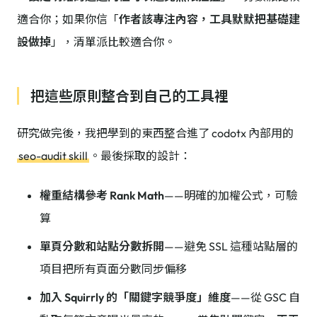
適合你；如果你信「
作者該專注內容，工具默默把基礎建
設做掉
」，清單派比較適合你。
把這些原則整合到自己的工具裡
研究做完後，我把學到的東西整合進了 codotx 內部用的
seo-audit skill
。最後採取的設計：
權重結構參考 Rank Math
——明確的加權公式，可驗
算
單頁分數和站點分數拆開
——避免 SSL 這種站點層的
項目把所有頁面分數同步偏移
加入 Squirrly 的「關鍵字競爭度」維度
——從 GSC 自