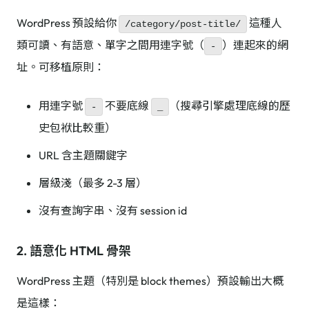
WordPress 預設給你
這種人
/category/post-title/
類可讀、有語意、單字之間用連字號（
）連起來的網
-
址。可移植原則：
用連字號
不要底線
（搜尋引擎處理底線的歷
-
_
史包袱比較重）
URL 含主題關鍵字
層級淺（最多 2-3 層）
沒有查詢字串、沒有 session id
2. 語意化 HTML 骨架
WordPress 主題（特別是 block themes）預設輸出大概
是這樣：