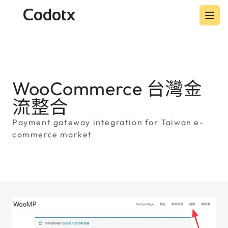
Codotx
WooCommerce 台灣金
流整合
Payment gateway integration for Taiwan e-
commerce market