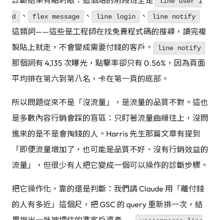
診斷結果有點刺眼：這個站的前段班全是
line user i
、
、
、
d
flex message
line login
line notify
這類詞——這些是工程師在找免費程式碼的搜尋，讀完複
製貼上就走，不會變成需要付錢的客戶。
line notify
那個詞有 4,135 次曝光，點擊率卻只有 0.56%，因為頁面
平均排在第六到第八名，卡在第一頁的底部。
所以問題從來不是「沒流量」，是流量的品質不對。這也
是多數內容行銷會踩的盲區：只盯著流量曲線往上，沒問
進來的是不是會掏錢的人。Harris 先生那篇文章有提到
「即便流量增加了，也可能是品質不好、沒有行銷效益的
流量」，但很少有人把它變成一個可以操作的診斷步驟。
把它操作化，靠的還是判斷：我們請 Claude 用「離付錢
的人有多近」這個尺，把 GSC 的 query 重新排一次，結