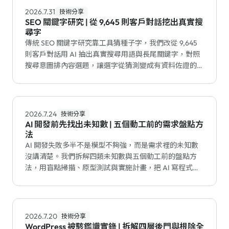
2026.7.31
技術分享
SEO 關鍵字研究 | 從 9,645 則客戶對話挖出真實搜
尋字
傳統 SEO 關鍵字研究靠工具猜種子字，我們改從 9,645
則客戶對話用 AI 抽出真實搜尋用語與長尾關鍵字，對照
搜尋意圖排內容選題，讓選字從猜測變成有資料佐證的流
程。
2026.7.24
技術分享
AI 開發前先找出未知數 | 五個動工前的需求盤點方
法
AI 開發失敗多半不是模型不夠強，而是需求裡的未知數
沒講清楚。我們拆解四類未知數與五個動工前的盤點方
法，用盲點掃描、原型測試與實施計畫，把 AI 寫程式的
返工降到最低。
2026.7.20
技術分享
WordPress 被駭鑑識實錄 | 拆解四層後門與根除全