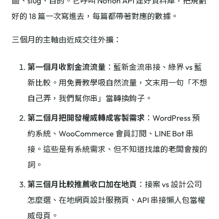
圖、slug、目的。它呼叫 Notion API 建好資料庫，把規劃
好的 18 篇一次寫進去，每篇都帶著對應的數據。
三個月的主軸由近成交往外擴：
第一個月收割金流流量
：藍新金流串接、綠界 vs 藍
新比較。用免費教學吸自然流量，文末用一句「不想
自己弄，我們幫你串」當轉換鉤子。
第二個月把開發權威轉成客製需求
：WordPress 預
約系統、WooCommerce 會員訂閱、LINE Bot 串
接。這些是有系統需求、但不知道找誰的老闆會搜的
詞。
第三個月比較推薦收口加在地頁
：接案 vs 設計公司
怎麼選、在地網頁設計服務頁、API 串接懶人包當權
威母頁。