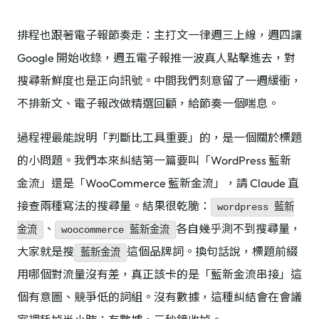
排程也跟著電子報節奏走：主打文一律週三上線，週四讓
Google 開始收錄，週五電子報推一波真人點擊進去，對
搜尋新鮮度也是正向訊號。中間我們刻意留了一週緩衝，
不排新文、電子報改做精選回顧，給節奏一個喘息。
過程裡最能說明「判斷比工具重要」的，是一個關於標題
的小問題。我們本來糾結第一篇要叫「WordPress 藍新
金流」還是「WooCommerce 藍新金流」，請 Claude 直
接查兩種寫法的搜尋量。結果很乾脆：
wordpress 藍新
、
各自幾乎測不到搜尋量，
金流
woocommerce 藍新金流
大家就是搜
這個品牌詞。換句話說，標題前綴
藍新金流
用哪個對流量沒有差，真正該卡的是「藍新金流串接」這
個有意圖、競爭低的詞組。沒有數據，這種糾結會在會議