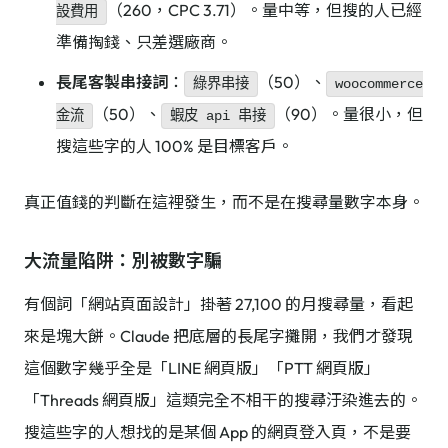
（260，CPC 3.71）。量中等，但搜的人已經
設費用
準備掏錢、只差選廠商。
長尾客製串接詞
：
（50）、
綠界串接
woocommerce
（50）、
（90）。量很小，但
金流
蝦皮 api 串接
搜這些字的人 100% 是目標客戶。
真正值錢的判斷在這裡發生，而不是在搜尋量數字本身。
大流量陷阱：別被數字騙
有個詞「網站頁面設計」掛著 27,100 的月搜尋量，看起
來是塊大餅。Claude 把底層的長尾字攤開，我們才發現
這個數字幾乎全是「LINE 網頁版」「PTT 網頁版」
「Threads 網頁版」這類完全不相干的搜尋汙染進去的。
搜這些字的人想找的是某個 App 的網頁登入頁，不是要