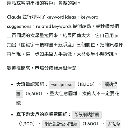
架站或客製串接的客戶」會搜的詞。
Claude 並行呼叫了 keyword ideas、keyword
suggestions、related keywords 幾個端點，幾秒鐘就把
上百個詞的搜尋量拉回來。結果回傳太大，它自己用 jq
抽出「關鍵字＋搜尋量＋競爭度」三個欄位，把雜訊濾掉
再呈現。這一步如果靠人手動做，大概要半小時起跳。
數據攤開來，市場分成幾層很清楚：
大流量認知詞
：
（18,100）、
wordpress
網站架
（6,600），量大但意圖雜，搜的人不一定要花
設
錢。
真正帶客戶的商業意圖詞
：
架設網站推薦
（1,300）、
（1,600）、
網頁設計公司推薦
網站架