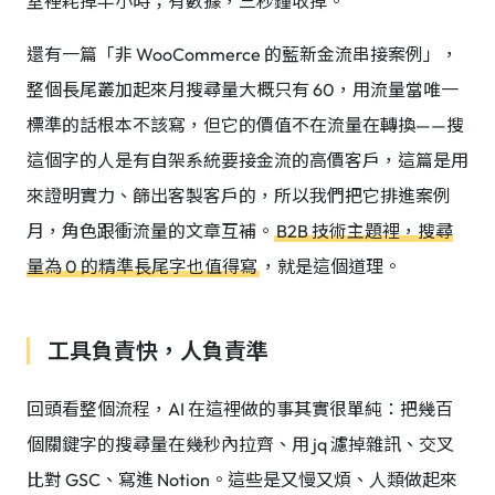
室裡耗掉半小時；有數據，三秒鐘收掉。
還有一篇「非 WooCommerce 的藍新金流串接案例」，
整個長尾叢加起來月搜尋量大概只有 60，用流量當唯一
標準的話根本不該寫，但它的價值不在流量在轉換——搜
這個字的人是有自架系統要接金流的高價客戶，這篇是用
來證明實力、篩出客製客戶的，所以我們把它排進案例
月，角色跟衝流量的文章互補。
B2B 技術主題裡，搜尋
量為 0 的精準長尾字也值得寫
，就是這個道理。
工具負責快，人負責準
回頭看整個流程，AI 在這裡做的事其實很單純：把幾百
個關鍵字的搜尋量在幾秒內拉齊、用 jq 濾掉雜訊、交叉
比對 GSC、寫進 Notion。這些是又慢又煩、人類做起來