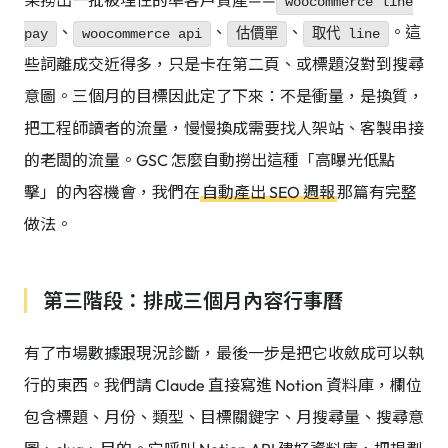
果撈出一批被埋住的準客戶資產——
woocommerce line
、
、
、
。這
pay
woocommerce api
估價單
取代 line
些詞離成交近得多，只是卡在第二頁、或標題沒對到搜尋
意圖。三個月的目標因此定了下來：不是衝量，是換質，
把工程師讀者的流量，慢慢換成需要找人架站、客製串接
的老闆的流量。GSC 怎麼自動撈出這種「高曝光低點
擊」的內容機會，我們在
自動產出 SEO 週報
那篇有完整
做法。
第三階段：排成三個月內容行事曆
有了市場數據跟現況診斷，最後一步是把它收斂成可以執
行的東西。我們請 Claude 直接寫進 Notion 資料庫，欄位
包含標題、月份、類型、目標關鍵字、月搜尋量、搜尋意