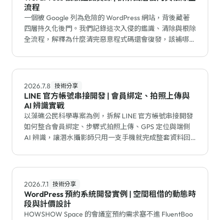
流程
一個被 Google 列為危險的 WordPress 網站，背後藏著
四層持久化後門。我們記錄這次入侵的鑑識、清除與根除
全流程，解釋為什麼清完惡意程式碼還會復發，該補哪個
漏洞才能真正止血。
2026.7.8
技術分享
LINE 官方帳號串接開發 | 會員綁定、拍照上傳與
AI 辨識實戰
以藻礁公民科學專案為例，拆解 LINE 官方帳號串接開發
如何整合會員綁定、步驟式拍照上傳、GPS 定位與端側
AI 辨識，讓潛水攝影師只用一支手機就完成整套資料回
報。
2026.7.1
技術分享
WordPress 預約系統開發實例 | 空間租借的動態時
段與計價設計
HOWSHOW Space 的會議室預約需求塞不進 FluentBoo