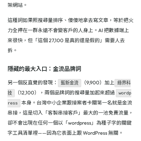
架網站。
這種詞如果照搜尋量排序、傻傻地拿去寫文章，等於把火
力全押在一群永遠不會變客戶的人身上。AI 把數據端上
來很快，但「這個 27,100 是真的還是假的」需要人去
拆。
隱藏的最大入口：金流品牌詞
另一個反直覺的發現：
（9,900）加上
藍新金流
綠界科
（12,100），兩個品牌詞的搜尋量加起來超過
技
wordp
本身。台灣中小企業跟接案者卡關第一名就是金流
ress
串接，這是切入「客製串接客戶」最大的一池免費流量，
卻不會出現在任何一個以「wordpress」為種子字的關鍵
字工具清單裡——因為它表面上跟 WordPress 無關。