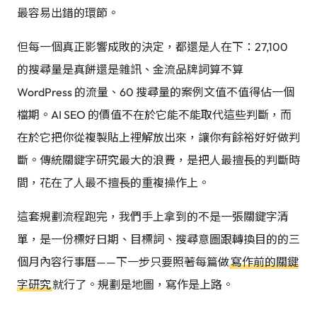
最容易出錯的環節。
但每一個真正影響成敗的決定，都還是人在下：27,100
的搜尋量是真餅還是雜訊、金流品牌詞算不算
WordPress 的流量、60 搜尋量的案例文值不值得佔一個
檔期。AI SEO 的價值不在於它能不能取代這些判斷，而
在於它把你從複製貼上裡解放出來，讓你有餘裕好好做判
斷。傳統關鍵字研究最大的浪費，是把人最擅長的判斷時
間，花在了人最不擅長的重複操作上。
這套規劃流程跑完，我們手上拿到的不是一張關鍵字清
單，是一份標好日期、目標詞、搜尋意圖跟轉換目的的三
個月內容行事曆——下一步只要照著每篇做
寫作前的關鍵
字研究
就行了。規劃是地圖，寫作是上路。