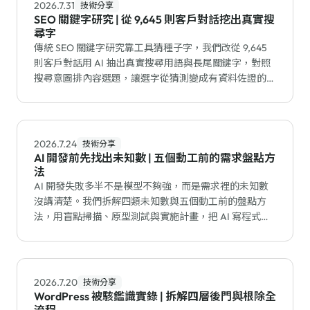
2026.7.31
技術分享
SEO 關鍵字研究 | 從 9,645 則客戶對話挖出真實搜
尋字
傳統 SEO 關鍵字研究靠工具猜種子字，我們改從 9,645
則客戶對話用 AI 抽出真實搜尋用語與長尾關鍵字，對照
搜尋意圖排內容選題，讓選字從猜測變成有資料佐證的流
程。
2026.7.24
技術分享
AI 開發前先找出未知數 | 五個動工前的需求盤點方
法
AI 開發失敗多半不是模型不夠強，而是需求裡的未知數
沒講清楚。我們拆解四類未知數與五個動工前的盤點方
法，用盲點掃描、原型測試與實施計畫，把 AI 寫程式的
返工降到最低。
2026.7.20
技術分享
WordPress 被駭鑑識實錄 | 拆解四層後門與根除全