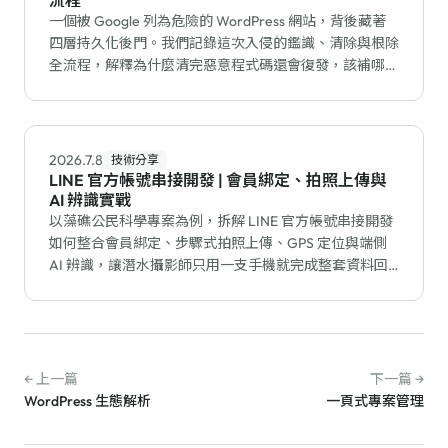
流程
一個被 Google 列為危險的 WordPress 網站，背後藏著
四層持久化後門。我們記錄這次入侵的鑑識、清除與根除
全流程，解釋為什麼清完惡意程式碼還會復發，該補哪個
漏洞才能真正止血。
2026.7.8
技術分享
LINE 官方帳號串接開發 | 會員綁定、拍照上傳與
AI 辨識實戰
以藻礁公民科學專案為例，拆解 LINE 官方帳號串接開發
如何整合會員綁定、步驟式拍照上傳、GPS 定位與端側
AI 辨識，讓潛水攝影師只用一支手機就完成整套資料回
報。
← 上一篇
下一篇 →
WordPress 生態解析
一頁式專案管理