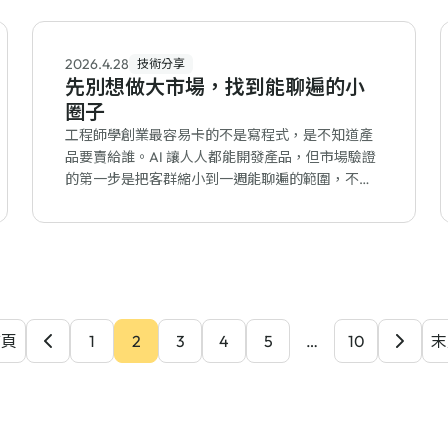
2026.4.28
技術分享
先別想做大市場，找到能聊遍的小
圈子
工程師學創業最容易卡的不是寫程式，是不知道產
品要賣給誰。AI 讓人人都能開發產品，但市場驗證
的第一步是把客群縮小到一週能聊遍的範圍，不是
急著找利基市場。
首頁
1
2
3
4
5
…
10
末