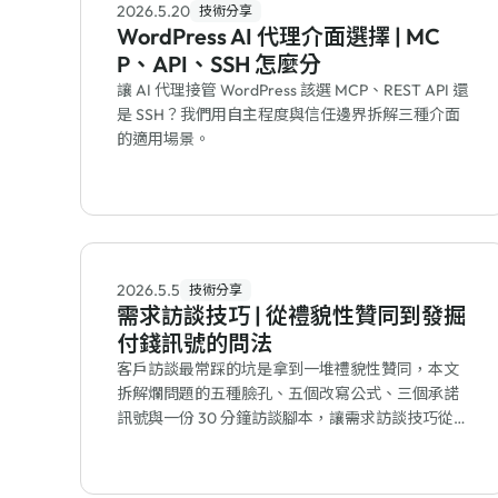
2026.5.20
技術分享
WordPress AI 代理介面選擇 | MC
P、API、SSH 怎麼分
讓 AI 代理接管 WordPress 該選 MCP、REST API 還
是 SSH？我們用自主程度與信任邊界拆解三種介面
的適用場景。
2026.5.5
技術分享
需求訪談技巧 | 從禮貌性贊同到發掘
付錢訊號的問法
客戶訪談最常踩的坑是拿到一堆禮貌性贊同，本文
拆解爛問題的五種臉孔、五個改寫公式、三個承諾
訊號與一份 30 分鐘訪談腳本，讓需求訪談技巧從理
論變成反射動作。