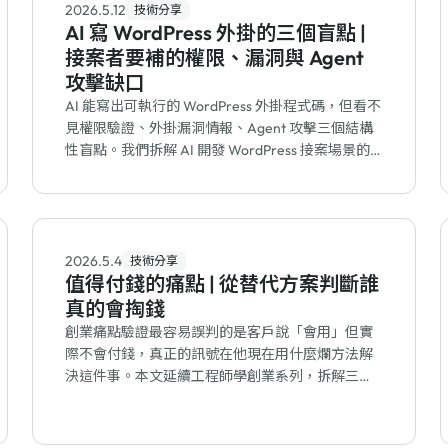
2026.5.12
技術分享
AI 寫 WordPress 外掛的三個盲點 |
接案者要補的權限、漏洞與 Agent
攻擊缺口
AI 能寫出可執行的 WordPress 外掛程式碼，但看不
見權限驗證、外掛漏洞情報、Agent 攻擊三個結構
性盲點。我們拆解 AI 開發 WordPress 接案場景的
真實風險與對應服務方案。
2026.5.4
技術分享
值得付錢的痛點 | 從替代方案判斷誰
真的會掏錢
創業痛點驗證最容易誤判的是客戶說「會用」但實
際不會付錢，真正的訊號在他現在用什麼爛方法解
決這件事。本文延續工程師學創業系列，拆解三類
替代方案與止痛藥判定。