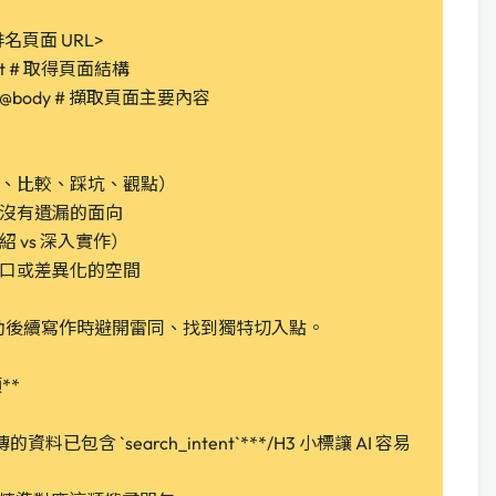
 <排名頁面 URL>
shot # 取得頁面結構
text @body # 擷取頁面主要內容
學、比較、踩坑、觀點）
有沒有遺漏的面向
 vs 深入實作）
缺口或差異化的空間
助後續寫作時避開雷同、找到獨特切入點。
**
 回傳的資料已包含 `search_intent`***/H3 小標讓 AI 容易