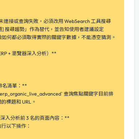
MCP 未連接或查詢失敗，必須改用 WebSearch 工具搜尋
主題] 搜尋趨勢」作為替代，並告知使用者建議設定
CP。無論如何都必須取得實際的關鍵字數據，不能憑空猜測。
RP + 瀏覽器深入分析）**
取得排名清單：**
_serp_organic_live_advanced` 查詢焦點關鍵字目前排
的標題和 URL。
owser 深入分析前 3 名的頁面內容：**
執行以下操作：