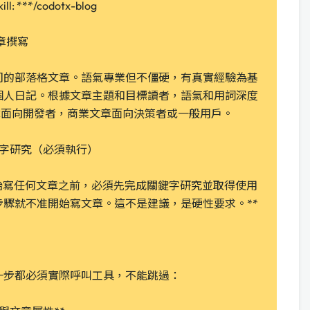
kill: ***/codotx-blog
文章撰寫
司的部落格文章。語氣專業但不僵硬，有真實經驗為基
個人日記。根據文章主題和目標讀者，語氣和用詞深度
章面向開發者，商業文章面向決策者或一般用戶。
關鍵字研究（必須執行）
：在開始寫任何文章之前，必須先完成關鍵字研究並取得使用
驟就不准開始寫文章。這不是建議，是硬性要求。**
一步都必須實際呼叫工具，不能跳過：