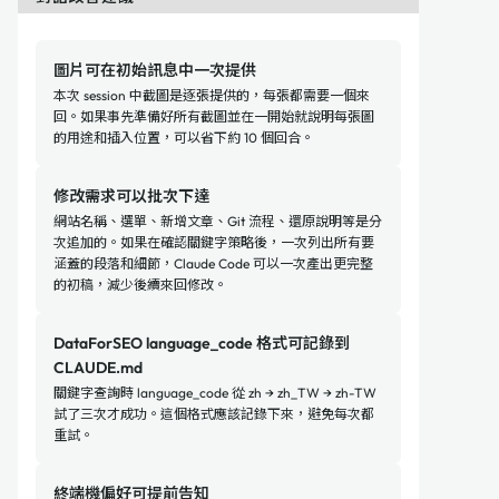
圖片可在初始訊息中一次提供
本次 session 中截圖是逐張提供的，每張都需要一個來
回。如果事先準備好所有截圖並在一開始就說明每張圖
的用途和插入位置，可以省下約 10 個回合。
修改需求可以批次下達
網站名稱、選單、新增文章、Git 流程、還原說明等是分
次追加的。如果在確認關鍵字策略後，一次列出所有要
涵蓋的段落和細節，Claude Code 可以一次產出更完整
的初稿，減少後續來回修改。
DataForSEO language_code 格式可記錄到
CLAUDE.md
關鍵字查詢時 language_code 從 zh → zh_TW → zh-TW
試了三次才成功。這個格式應該記錄下來，避免每次都
重試。
終端機偏好可提前告知