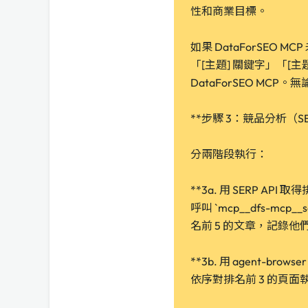
性和商業目標。
如果 DataForSEO 
「[主題] 關鍵字」「[
DataForSEO M
**步驟 3：競品分析（SE
分兩階段執行：
**3a. 用 SERP API 
呼叫 `mcp__dfs-mcp_
名前 5 的文章，記錄他們
**3b. 用 agent-br
依序對排名前 3 的頁面