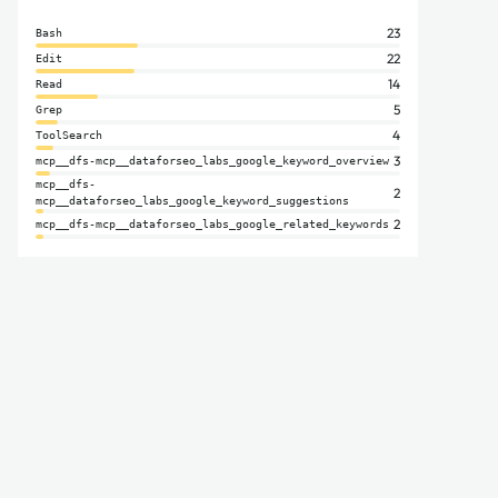
23
Bash
22
Edit
14
Read
5
Grep
4
ToolSearch
3
mcp__dfs-mcp__dataforseo_labs_google_keyword_overview
mcp__dfs-
2
mcp__dataforseo_labs_google_keyword_suggestions
2
mcp__dfs-mcp__dataforseo_labs_google_related_keywords