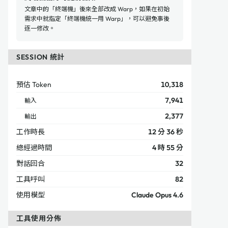
文章中的「終端機」後來全部改成 Warp，如果在初始
需求中就指定「終端機統一用 Warp」，可以避免事後
逐一修改。
SESSION 統計
預估 Token
10,318
7,941
輸入
2,377
輸出
工作時長
12 分 36 秒
總經過時間
4 時 55 分
對話回合
32
工具呼叫
82
使用模型
Claude Opus 4.6
工具使用分佈