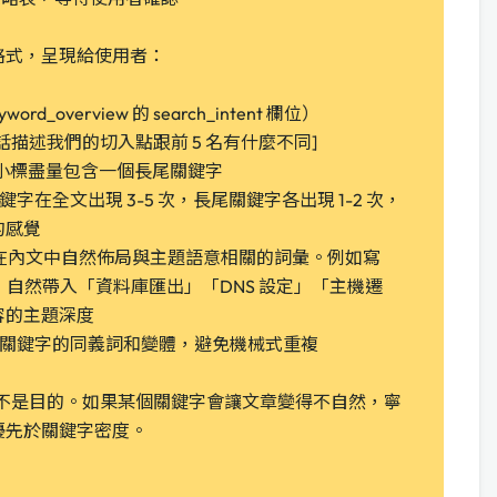
格式，呈現給使用者：
word_overview 的 search_intent 欄位）
話描述我們的切入點跟前 5 名有什麼不同]
*：每個小標盡量包含一個長尾關鍵字
關鍵字在全文出現 3-5 次，長尾關鍵字各出現 1-2 次，
的感覺
詞**：在內文中自然佈局與主題語意相關的詞彙。例如寫
家」時，自然帶入「資料庫匯出」「DNS 設定」「主機遷
容的主題深度
：善用關鍵字的同義詞和變體，避免機械式重複
是手段不是目的。如果某個關鍵字會讓文章變得不自然，寧
優先於關鍵字密度。