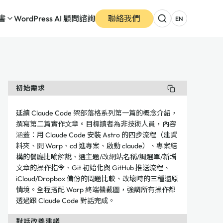
書
WordPress AI 顧問諮詢
聯絡我們
EN
初始需求
延續 Claude Code 架部落格系列第一篇的概念介紹，
撰寫第二篇實作文章。目標讀者為非技術人員，內容
涵蓋：用 Claude Code 安裝 Astro 的四步流程（建資
料夾、開 Warp、cd 進專案、啟動 claude）、專案結
構的餐廳比喻解說、選主題/改網站名稱/調選單/新增
文章的操作指令、Git 初始化與 GitHub 推送流程、
iCloud/Dropbox 備份的問題比較、改壞時的三種還原
情境。全程搭配 Warp 終端機截圖，強調所有操作都
透過跟 Claude Code 對話完成。
對話改善建議