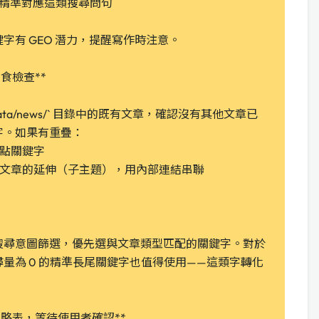
問答要精準對應這類搜尋問句
字有 GEO 潛力，提醒寫作時注意。
食檢查**
c/data/news/` 目錄中的既有文章，確認沒有其他文章已
字。如果有重疊：
焦點關鍵字
有文章的延伸（子主題），用內部連結串聯
搜尋意圖篩選，優先選與文章類型匹配的關鍵字。對於
尋量為 0 的精準長尾關鍵字也值得使用——這類字轉化
策略表，等待使用者確認**