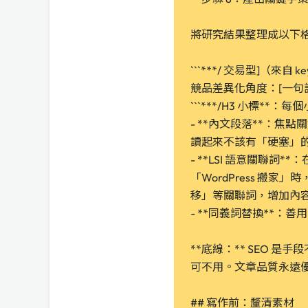
將研究結果整理成以下
```***/ 交易型]（來自 key
競品差異化角度：[一句
```***/H3 小標*
- **內文段落**：焦點
讀起來不該有「硬塞」
- **LSI 語意關聯
「WordPress 搬
移」等關聯詞，增加內
- **同義詞替換**
**底線：** SEO 
可不用。文章品質永遠
## 寫作前：釐清素材