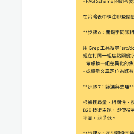
- FAQ Schema 的
在策略表中標注哪些關鍵
**步驟 6：關鍵字同類相
用 Grep 工具搜尋 `sr
經在打同一組焦點關鍵
- 考慮換一組差異化的
- 或將新文章定位為既
**步驟 7：篩選與整理**
根據搜尋量、相關性、
B2B 技術主題，即使搜
率高，競爭低。
**步驟 8：產出關鍵字