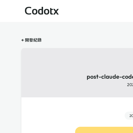
Codotx
← 開發紀錄
post-claude-co
20
2