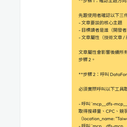
**步驟 1：確認主題方
先跟使用者確認以下三
- 文章要談的核心主題
- 目標讀者是誰（開發
- 文章屬性（技術文章 /
文章屬性會影響後續所
步驟 2。
**步驟 2：呼叫 DataF
必須實際呼叫以下工具
- 呼叫 `mcp__dfs-mcp_
取得搜尋量、CPC、競
（location_name: "Tai
- 呼叫 `mcp__dfs-mcp_