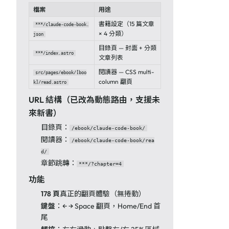
檔案
用途
書籍設定（15 篇文章
***/claude-code-book.
× 4 分類）
json
目錄頁 — 封面 + 分類
***/index.astro
文章列表
閱讀器 — CSS multi-
src/pages/ebook/[boo
column 翻頁
k]/read.astro
URL 結構（已改為動態路由，支援未
來新書）
目錄頁：
/ebook/claude-code-book/
閱讀器：
/ebook/claude-code-book/rea
d/
章節跳轉：
***/?chapter=4
功能
178 頁
真正的翻頁體驗（無捲動）
鍵盤
：← → Space 翻頁，Home/End 首
尾