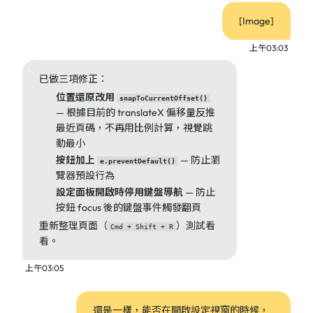
[Image]
上午03:03
已做三項修正：
位置還原改用
snapToCurrentOffset()
— 根據目前的 translateX 偏移量反推
最近頁碼，不再用比例計算，視覺跳
動最小
按鈕加上
— 防止瀏
e.preventDefault()
覽器預設行為
設定面板開啟時停用鍵盤導航
— 防止
按鈕 focus 後的鍵盤事件觸發翻頁
重新整理頁面（
）測試看
Cmd + Shift + R
看。
上午03:05
還是一樣，能否在開啟設定視窗的時候，