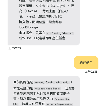
觸控
：左右滑動 + 點擊左/右 25% 區域
設定面板
：文字大小（14-28px）、行
高（1.4-2.4）、背景主題（白/米/
暗）、字型（預設/襯線/等寬）
持久化
：閱讀位置 + 設定都存
localStorage
未來擴充
：只需在
src/config/ebooks/
新增 JSON 設定檔即可產生新書
上午02:27
路徑是？
上午02:38
目前的路徑是
。
/ebook/claude-code-book/
你之前選的是
，但因為
/claude-code-book/
你希望未來其他系列文章也能做成電子
書，所以我改成了動態路由
/ebook/[boo
，這樣未來只要在
k]/
src/config/ebooks/