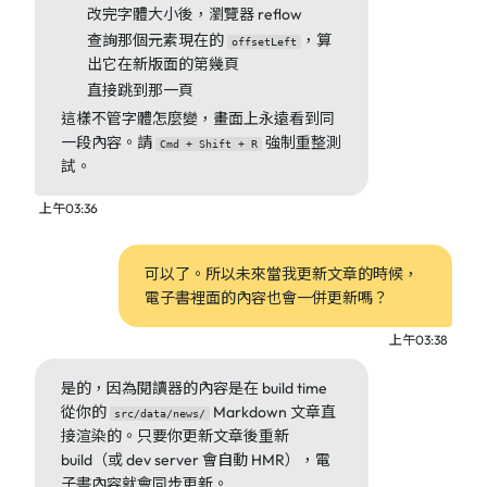
改完字體大小後，瀏覽器 reflow
查詢那個元素現在的
，算
offsetLeft
出它在新版面的第幾頁
直接跳到那一頁
這樣不管字體怎麼變，畫面上永遠看到同
一段內容。請
強制重整測
Cmd + Shift + R
試。
上午03:36
可以了。所以未來當我更新文章的時候，
電子書裡面的內容也會一併更新嗎？
上午03:38
是的，因為閱讀器的內容是在 build time
從你的
Markdown 文章直
src/data/news/
接渲染的。只要你更新文章後重新
build（或 dev server 會自動 HMR），電
子書內容就會同步更新。