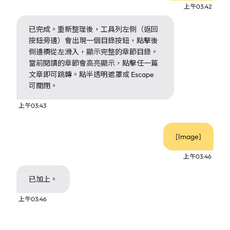
上午03:42
已完成。重新整理後，工具列左側（返回
按鈕旁邊）會出現一個目錄按鈕，點擊後
側邊欄從左滑入，顯示完整的章節目錄。
當前閱讀的章節會高亮顯示，點擊任一篇
文章即可跳轉。點半透明遮罩或 Escape
可關閉。
上午03:43
[Image]
上午03:46
已加上。
上午03:46