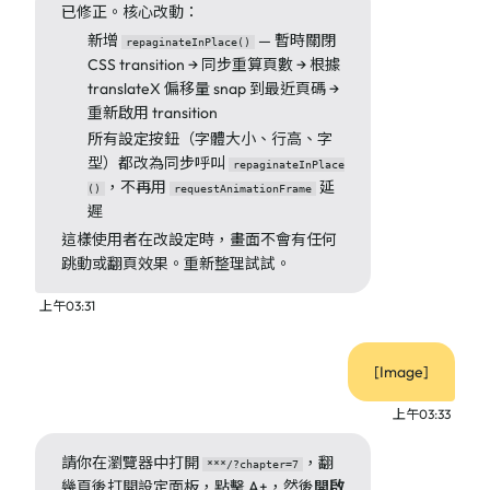
已修正。核心改動：
新增
— 暫時關閉
repaginateInPlace()
CSS transition → 同步重算頁數 → 根據
translateX 偏移量 snap 到最近頁碼 →
重新啟用 transition
所有設定按鈕（字體大小、行高、字
型）都改為同步呼叫
repaginateInPlace
，不再用
延
()
requestAnimationFrame
遲
這樣使用者在改設定時，畫面不會有任何
跳動或翻頁效果。重新整理試試。
上午03:31
[Image]
上午03:33
請你在瀏覽器中打開
，翻
***/?chapter=7
幾頁後打開設定面板，點擊 A+，然後
開啟