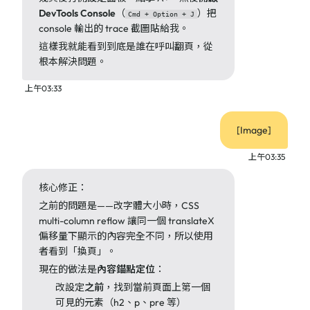
DevTools Console
（
）把
Cmd + Option + J
console 輸出的 trace 截圖貼給我。
這樣我就能看到到底是誰在呼叫翻頁，從
根本解決問題。
上午03:33
[Image]
上午03:35
核心修正：
之前的問題是——改字體大小時，CSS
multi-column reflow 讓同一個 translateX
偏移量下顯示的內容完全不同，所以使用
者看到「換頁」。
現在的做法是
內容錨點定位
：
改設定
之前
，找到當前頁面上第一個
可見的元素（h2、p、pre 等）