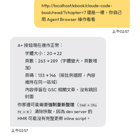
http://localhost/ebook/claude-code-
book/read/?chapter=7 還是一樣，你自己
用 Agent Browser 操作看看
上午02:57
A+ 按鈕現在運作正常：
字體大小：20 → 22
頁數：263 → 289（字體變大，頁數增
加）
頁碼：133 → 146（按比例還原，內容
維持在同一區域）
內容停留在 GSC 相關文章，沒有跳回
封面
你那邊可能需要
強制重新整理
（
Cmd + Shi
）清除快取，因為 dev server 的
ft + R
HMR 可能沒有完整更新 inline script。
上午02:57