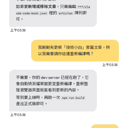
如果要
新增或移除文章
，只需編輯
***/cla
裡的
陣列即
ude-code-book.json
articles
可。
上午03:38
我剛剛有更新「技術小白」那篇文章，所
以我需要請你這邊重新編譯嗎？
上午03:38
不需要，你的 dev server 已經在跑了，它
會自動偵測檔案變更並重新編譯。重新整
理瀏覽器頁面就能看到更新的內容。
等到要上線時，再跑一次
npm run build
產出正式版即可。
上午03:38