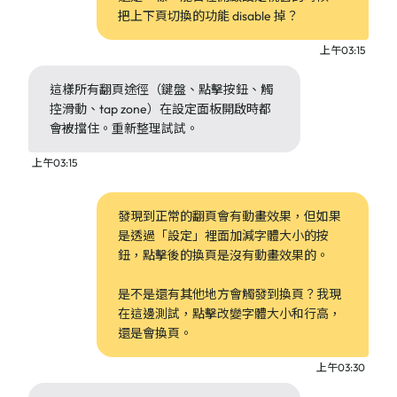
把上下頁切換的功能 disable 掉？
上午03:15
這樣所有翻頁途徑（鍵盤、點擊按鈕、觸
控滑動、tap zone）在設定面板開啟時都
會被擋住。重新整理試試。
上午03:15
發現到正常的翻頁會有動畫效果，但如果
是透過「設定」裡面加減字體大小的按
鈕，點擊後的換頁是沒有動畫效果的。
是不是還有其他地方會觸發到換頁？我現
在這邊測試，點擊改變字體大小和行高，
還是會換頁。
上午03:30