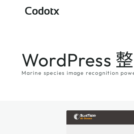
Codotx
WordPress
Marine species image recognition pow