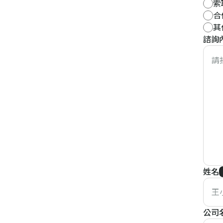
索
合
其
諮詢
姓名
公司