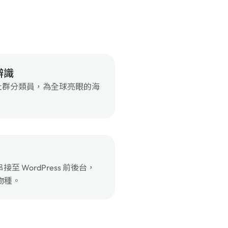
辨識
1 位社群分類員，為全球亮眼的海
完整串接至 WordPress 前後台，
物種。