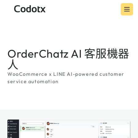
Codotx
OrderChatz AI 客服機器
人
WooCommerce x LINE AI-powered customer
service automation