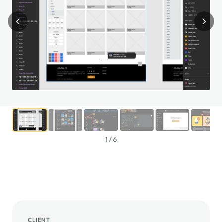
1
/
6
CLIENT