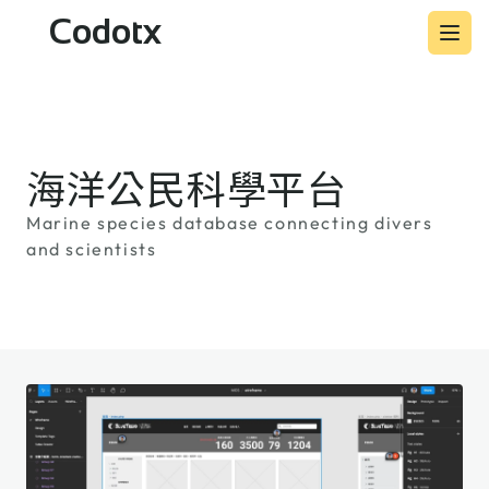
Codotx
海洋公民科學平台
Marine species database connecting divers
and scientists