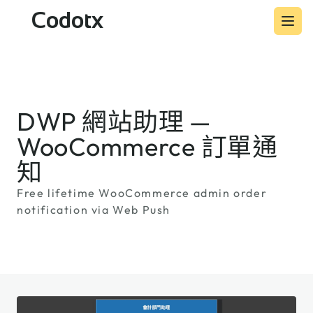
Codotx
DWP 網站助理 —
WooCommerce 訂單通
知
Free lifetime WooCommerce admin order
notification via Web Push