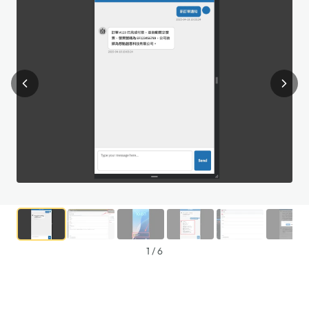
1
/
6