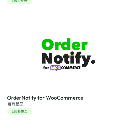
LINE 整合
OrderNotify for WooCommerce
自有產品
LINE 整合