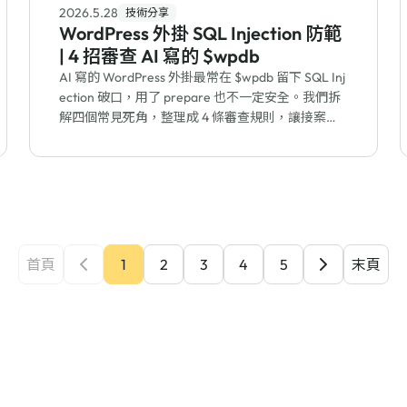
2026.5.28
技術分享
WordPress 外掛 SQL Injection 防範
| 4 招審查 AI 寫的 $wpdb
AI 寫的 WordPress 外掛最常在 $wpdb 留下 SQL Inj
ection 破口，用了 prepare 也不一定安全。我們拆
解四個常見死角，整理成 4 條審查規則，讓接案者
不用懂攻擊也能揪出資料庫漏洞。
首頁
1
2
3
4
5
末頁