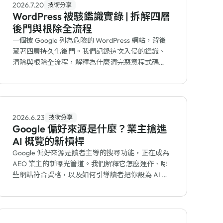
2026.7.20
技術分享
WordPress 被駭鑑識實錄 | 拆解四層
後門與根除全流程
一個被 Google 列為危險的 WordPress 網站，背後
藏著四層持久化後門。我們記錄這次入侵的鑑識、
清除與根除全流程，解釋為什麼清完惡意程式碼還
會復發，該補哪個漏洞才能真正止血。
2026.6.23
技術分享
Google 偏好來源是什麼？業主搶進
AI 概覽的新槓桿
Google 偏好來源是讀者主導的搜尋功能，正在成為
AEO 業主的新曝光管道。我們解釋它怎麼運作、哪
些網站符合資格，以及如何引導讀者把你設為 AI 概
覽與焦點新聞的優先來源。