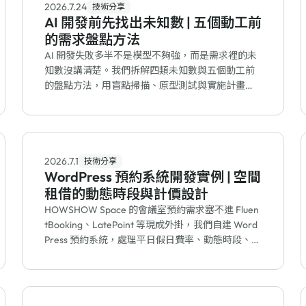
2026.7.24
技術分享
AI 開發前先找出未知數 | 五個動工前
的需求盤點方法
AI 開發失敗多半不是模型不夠強，而是需求裡的未
知數沒講清楚。我們拆解四類未知數與五個動工前
的盤點方法，用盲點掃描、原型測試與實施計畫，
把 AI 寫程式的返工降到最低。
2026.7.1
技術分享
WordPress 預約系統開發實例 | 空間
租借的動態時段與計價設計
HOWSHOW Space 的會議室預約需求塞不進 Fluen
tBooking、LatePoint 等現成外掛，我們自建 Word
Press 預約系統，處理平日假日費率、動態時段、併
發鎖，並串接藍新金流與 Google Calendar。