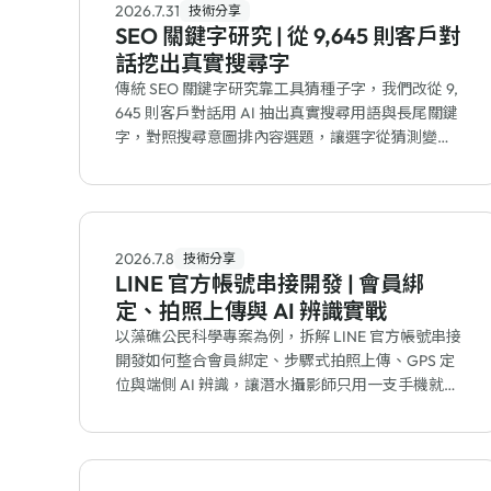
2026.7.31
技術分享
SEO 關鍵字研究 | 從 9,645 則客戶對
話挖出真實搜尋字
傳統 SEO 關鍵字研究靠工具猜種子字，我們改從 9,
645 則客戶對話用 AI 抽出真實搜尋用語與長尾關鍵
字，對照搜尋意圖排內容選題，讓選字從猜測變成
有資料佐證的流程。
2026.7.8
技術分享
LINE 官方帳號串接開發 | 會員綁
定、拍照上傳與 AI 辨識實戰
以藻礁公民科學專案為例，拆解 LINE 官方帳號串接
開發如何整合會員綁定、步驟式拍照上傳、GPS 定
位與端側 AI 辨識，讓潛水攝影師只用一支手機就完
成整套資料回報。