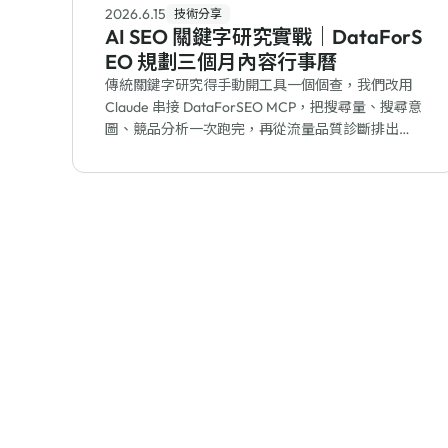
2026.6.15
技術分享
AI SEO 關鍵字研究實戰｜DataForS
EO 規劃三個月內容行事曆
傳統關鍵字研究得手動開工具一個個查，我們改用
Claude 串接 DataForSEO MCP，把搜尋量、搜尋意
圖、競品分析一次跑完，再從流量品質診斷排出三
個月內容行事曆，讓 AI SEO 變成可落地的內容規劃
流程。