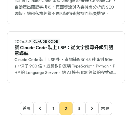
我們用 Claude Code 串接 Google Search Console API，
自動產出關鍵字排名、頁面導流與內容機會分析的 SEO
週報，讓部落格經營不再因懶得查數據而錯失機會。
2026.3.9
CLAUDE CODE
幫 Claude Code 裝上 LSP：從文字搜尋升級到語
意導航
Claude Code 裝上 LSP 後，查詢速度從 45 秒降到 50m
s，快了 900 倍。這篇教你安裝 TypeScript、Python、P
HP 的 Language Server，讓 AI 擁有 IDE 等級的程式碼導
航能力。
首頁
1
2
3
末頁