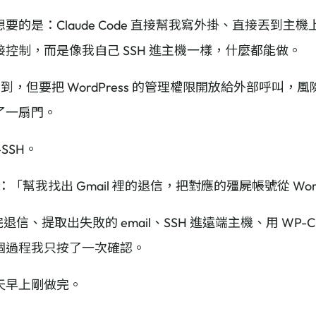
是：Claude Code 直接幫我寫外掛、直接丟到主機上測
控制，而是像我自己 SSH 進主機一樣，什麼都能做。
得到，但要把 WordPress 的管理權限開放給外部呼叫，風險太高
了一扇門。
SSH。
句話：「幫我找出 Gmail 裡的退信，把對應的殭屍帳號從 Word
 讀完退信、提取出失敗的 email、SSH 進遠端主機、用 WP
個過程我只按了一次確認。
天早上剛做完。