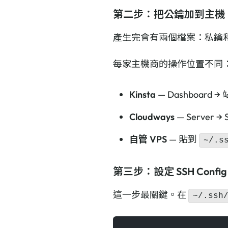
第二步：把公鑰加到主機
產生完會有兩個檔案：私鑰
每家主機商的操作位置不同
Kinsta
— Dashboard → 站
Cloudways
— Server → S
自管 VPS
— 貼到
~/.s
第三步：設定 SSH Config
這一步最關鍵。在
~/.ssh