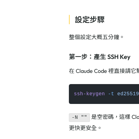
設定步驟
整個設定大概五分鐘。
第一步：產生 SSH Key
在 Claude Code 裡直接
ssh-keygen
 -t
 ed25519
是空密碼，這樣 Cla
-N ""
更快更安全。