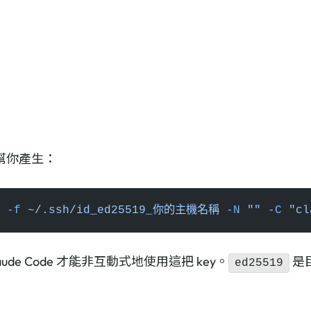
請它幫你產生：
 -f
 ~/.ssh/id_ed25519_你的主機名稱
 -N
 ""
 -C
 "cl
ude Code 才能非互動式地使用這把 key。
是
ed25519