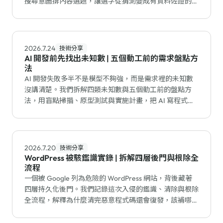
搜尋意圖排內容選題，讓選字從猜測變成有資料佐證的流
程。
2026.7.24
技術分享
AI 開發前先找出未知數 | 五個動工前的需求盤點方
法
AI 開發失敗多半不是模型不夠強，而是需求裡的未知數
沒講清楚。我們拆解四類未知數與五個動工前的盤點方
法，用盲點掃描、原型測試與實施計畫，把 AI 寫程式的
返工降到最低。
2026.7.20
技術分享
WordPress 被駭鑑識實錄 | 拆解四層後門與根除全
流程
一個被 Google 列為危險的 WordPress 網站，背後藏著
四層持久化後門。我們記錄這次入侵的鑑識、清除與根除
全流程，解釋為什麼清完惡意程式碼還會復發，該補哪個
漏洞才能真正止血。