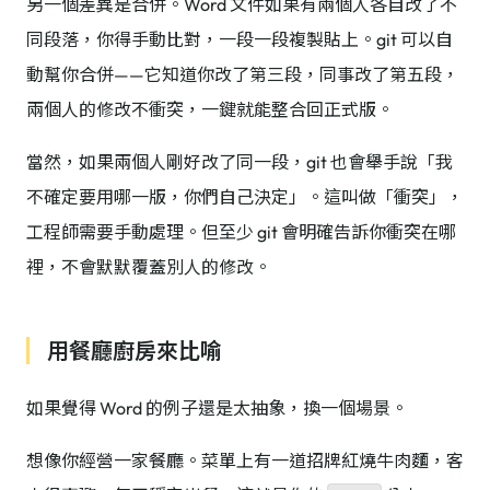
另一個差異是合併。Word 文件如果有兩個人各自改了不
同段落，你得手動比對，一段一段複製貼上。git 可以自
動幫你合併——它知道你改了第三段，同事改了第五段，
兩個人的修改不衝突，一鍵就能整合回正式版。
當然，如果兩個人剛好改了同一段，git 也會舉手說「我
不確定要用哪一版，你們自己決定」。這叫做「衝突」，
工程師需要手動處理。但至少 git 會明確告訴你衝突在哪
裡，不會默默覆蓋別人的修改。
用餐廳廚房來比喻
如果覺得 Word 的例子還是太抽象，換一個場景。
想像你經營一家餐廳。菜單上有一道招牌紅燒牛肉麵，客