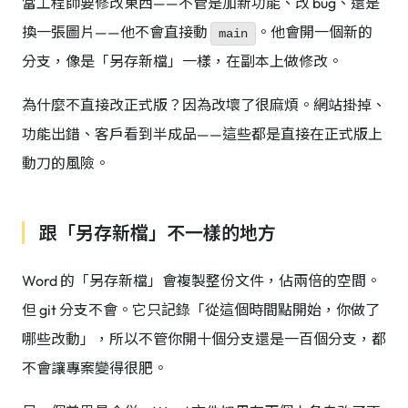
當工程師要修改東西——不管是加新功能、改 bug、還是
換一張圖片——他不會直接動
。他會開一個新的
main
分支，像是「另存新檔」一樣，在副本上做修改。
為什麼不直接改正式版？因為改壞了很麻煩。網站掛掉、
功能出錯、客戶看到半成品——這些都是直接在正式版上
動刀的風險。
跟「另存新檔」不一樣的地方
Word 的「另存新檔」會複製整份文件，佔兩倍的空間。
但 git 分支不會。它只記錄「從這個時間點開始，你做了
哪些改動」，所以不管你開十個分支還是一百個分支，都
不會讓專案變得很肥。